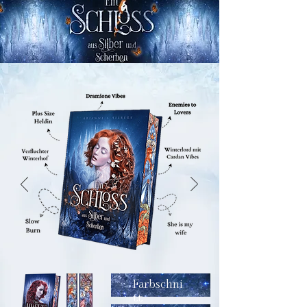
Farbschni
tt