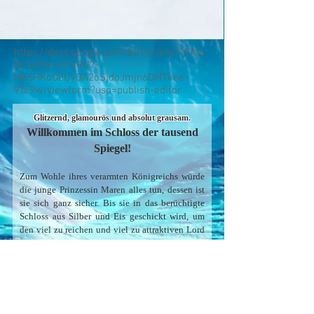
https://docs.google.com/forms/d/e/1FAIp
QLScPtp-aYiaRU7-
MX6HKoO8UyQA2oSjdoJmjn6DMTkhe-
9Te9w/viewform?usp=publish-editor
Glitzernd, glamourös und
absolut grausam.
Willkommen im Schloss de
r tausend
Spiegel!
Zum Wohle ihres verarmten Königreichs würde
die junge Prinzessin Maren alles tun, dessen ist
sie sich ganz sicher. Bis sie in da
s berüchtigte
Schloss aus Silber und Eis geschickt wird, um
den viel zu reichen und viel zu attraktiven Lord
Willjareth zu heiraten. Den einen Mann, den sie
eigentlich niemals wiedersehen wollte – und den
sie leider viel zu gut kennt. Doch um ihr
sterbendes Land zu retten, bleibt Maren nichts
anderes übrig, als in das Schloss ihrer Albträume
zurückzukehren, wo tagsüber funkelnde Bälle